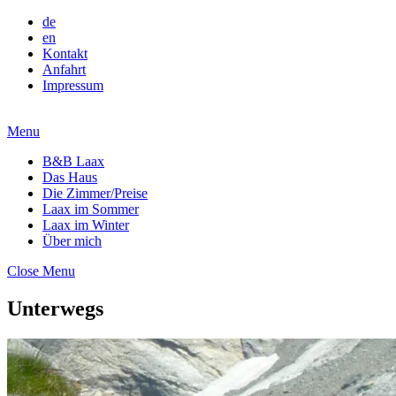
de
en
Kontakt
Anfahrt
Impressum
Menu
B&B Laax
Das Haus
Die Zimmer/Preise
Laax im Sommer
Laax im Winter
Über mich
Close Menu
Unterwegs